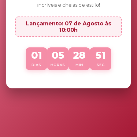
incríveis e cheias de estilo!
Lançamento: 07 de Agosto às
10:00h
01
05
28
51
DIAS
HORAS
MIN
SEG