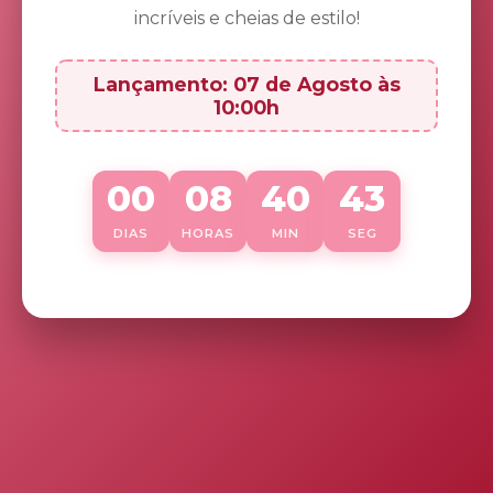
incríveis e cheias de estilo!
Lançamento: 07 de Agosto às
10:00h
00
08
40
43
DIAS
HORAS
MIN
SEG