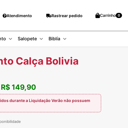
Carrinho
Atendimento
Rastrear pedido
0
nto
Salopete
Biblía
to Calça Bolivia
R$ 149,90
:
idos durante a Liquidação Verão não possuem
ponibilidade