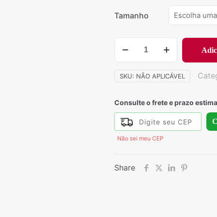
Tamanho
675
Adic
-
Conjunto
Cate
SKU:
NÃO APLICÁVEL
Calça
Bolivia
quantidade
Consulte o frete e prazo estim
C
Não sei meu CEP
Share