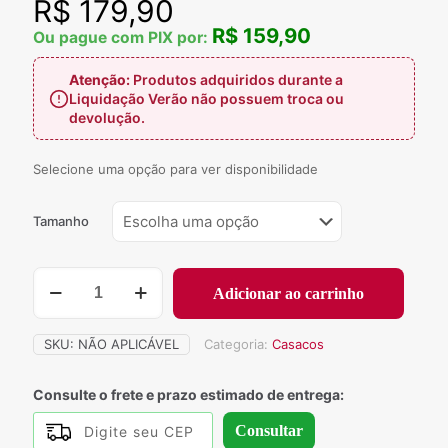
R$
179,90
R$ 159,90
Ou pague com PIX por:
Atenção:
Produtos adquiridos durante a
Liquidação Verão não possuem troca ou
devolução.
Selecione uma opção para ver disponibilidade
Tamanho
679
Adicionar ao carrinho
-
Sobretudo
Nicarágua
SKU:
NÃO APLICÁVEL
Categoria:
Casacos
quantidade
Consulte o frete e prazo estimado de entrega:
Consultar