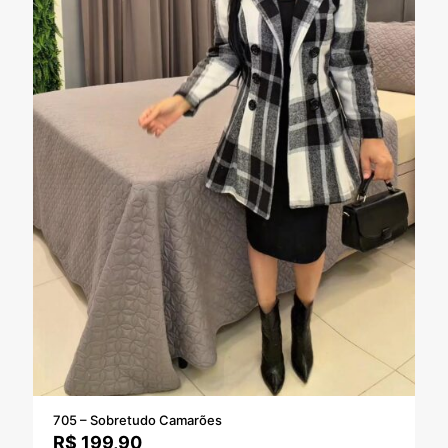
705 – Sobretudo Camarões
R$
199,90