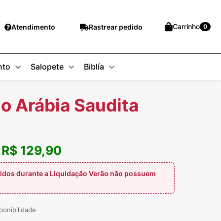
Carrinho
Atendimento
Rastrear pedido
0
nto
Salopete
Biblía
o Arábia Saudita
R$ 129,90
:
idos durante a Liquidação Verão não possuem
ponibilidade