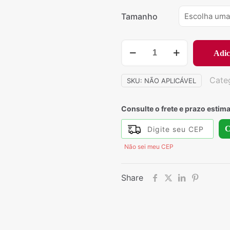
Tamanho
686
Adic
-
Vestido
Cate
SKU:
NÃO APLICÁVEL
Arábia
Saudita
quantidade
Consulte o frete e prazo estim
C
Não sei meu CEP
Share