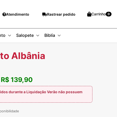
Carrinho
Atendimento
Rastrear pedido
0
nto
Salopete
Biblía
to Albânia
R$ 139,90
:
idos durante a Liquidação Verão não possuem
ponibilidade