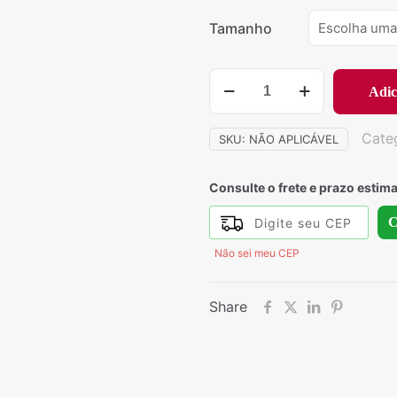
Tamanho
711
Adic
-
Conjunto
Cate
SKU:
NÃO APLICÁVEL
Albânia
quantidade
Consulte o frete e prazo estim
C
Não sei meu CEP
Share